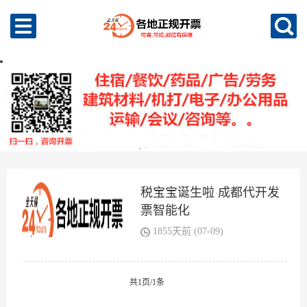
税宝宝诞生啦 成都代开发
票智能化
1855天前 (07-09)
共1页/1条