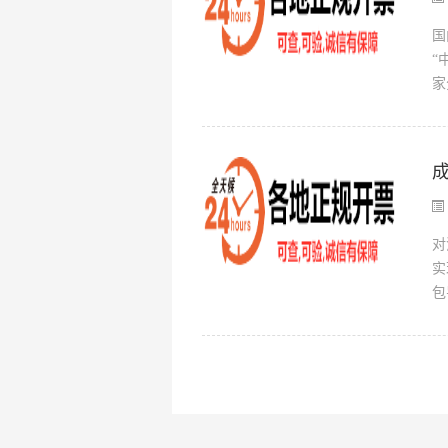
国
“
家
对
实
包