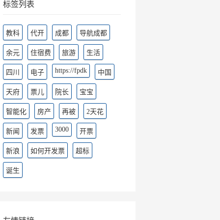
标签列表
教科
代开
成都
导航成都
余元
住宿费
旅游
生活
https://fpdk
四川
电子
中国
天府
票儿
院长
宝宝
智能化
房产
再被
2天花
3000
新闻
发票
开票
新浪
如何开发票
超标
诞生